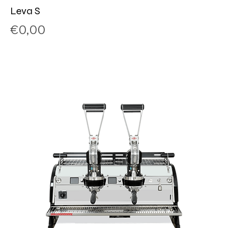
Leva S
Price
€0,00