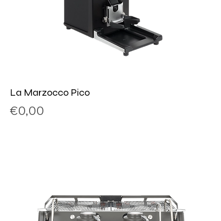
La Marzocco Pico
Price
€0,00