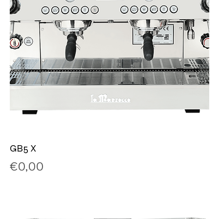
GB5 X
Price
€0,00