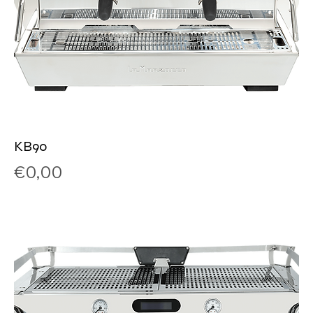
KB90
Price
€0,00