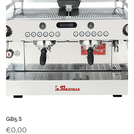
GB5 S
Price
€0,00