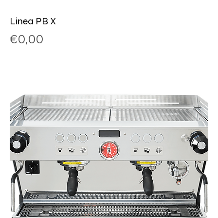
Linea PB X
Price
€0,00