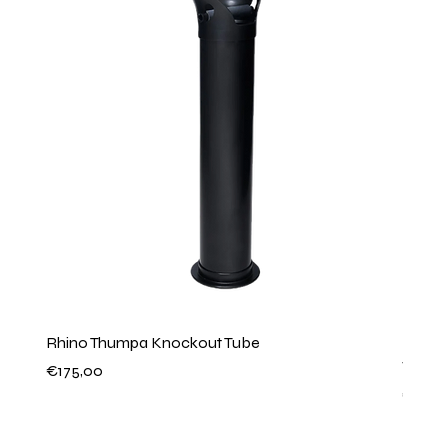
Rhino Thumpa Knockout Tube
Kospel
Water
Price
€175,00
Price
€350,